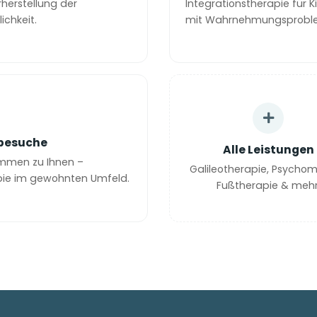
herstellung der
Integrationstherapie für K
ichkeit.
mit Wahrnehmungsprobl
besuche
Alle Leistungen
mmen zu Ihnen –
Galileotherapie, Psychomo
pie im gewohnten Umfeld.
Fußtherapie & mehr