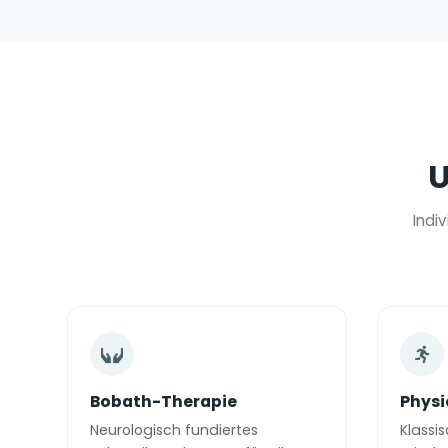
U
Indi
Bobath-Therapie
Physi
Neurologisch fundiertes
Klassi