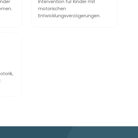
inder
Intervention für Kinder mit
emen.
motorischen
Entwicklungsverzögerungen.
torik,
.