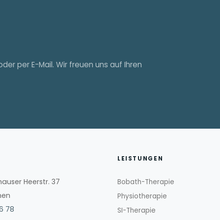
oder per E-Mail. Wir freuen uns auf Ihren
LEISTUNGEN
user Heerstr. 37
Bobath-Therapie
men
Physiotherapie
26 78
SI-Therapie